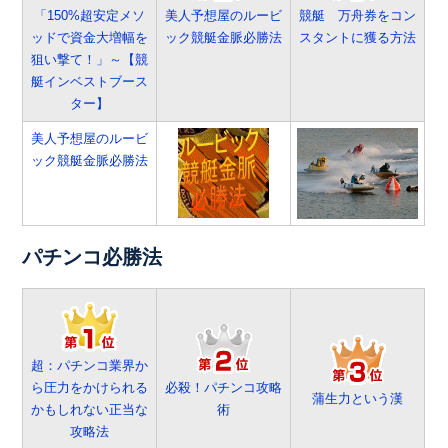
「150%超安定メソ
美人予想屋のルービ
競艇 万舟券をコン
ッドで資金大増幅を
ック競艇金脈必勝法
スタントに獲る方法
狙い撃て！」～【競
艇インベストブース
ター】
美人予想屋のルービ
ック競艇金脈必勝法
パチンコ必勝法
超：パチンコ業界か
ら圧力をかけられる
必殺！パチンコ攻略
蒲生力という漢
かもしれない正当な
術
攻略法