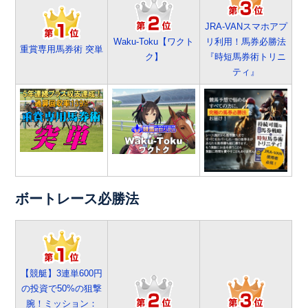
JRA-VANスマホアプ
Waku-Toku【ワクト
リ利用！馬券必勝法
重賞専用馬券術 突単
ク】
『時短馬券術トリニ
ティ』
ボートレース必勝法
【競艇】3連単600円
の投資で50%の狙撃
腕！ミッション：