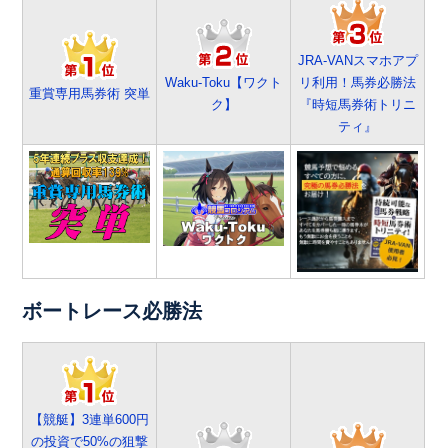
JRA-VANスマホアプ
Waku-Toku【ワクト
リ利用！馬券必勝法
重賞専用馬券術 突単
ク】
『時短馬券術トリニ
ティ』
ボートレース必勝法
【競艇】3連単600円
の投資で50%の狙撃