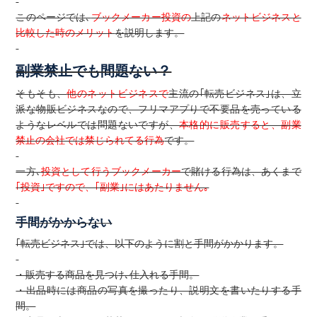
このページでは､
ブックメーカー投資の
上記の
ネットビジネスと
比較した時のメリット
を説明します。
副業禁止でも間題ない？
そもそも、
他のネットビジネスで
主流の｢転売ビジネス｣は、立
派な物販ビジネスなので、フリマアプりで不要品を売っている
ようなレベルでは問題ないですが、
本格的に販売すると、副業
禁止の会社では禁じられてる行為
です。
一方､
投資として行うブックメーカー
で賭ける行為は、あくまで
｢投資｣ですので、｢副業｣にはあたりません｡
手間がかからない
｢転売ビジネス｣では、以下のように割と手間がかかります。
・販売する商品を見つけ､仕入れる手間。
・出品時には商品の写真を撮ったり、説明文を書いたりする手
間。