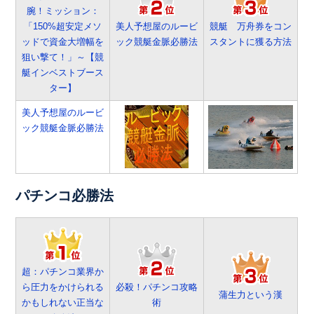
腕！ミッション：
「150%超安定メソ
美人予想屋のルービ
競艇 万舟券をコン
ッドで資金大増幅を
ック競艇金脈必勝法
スタントに獲る方法
狙い撃て！」～【競
艇インベストブース
ター】
美人予想屋のルービ
ック競艇金脈必勝法
パチンコ必勝法
超：パチンコ業界か
ら圧力をかけられる
必殺！パチンコ攻略
蒲生力という漢
かもしれない正当な
術