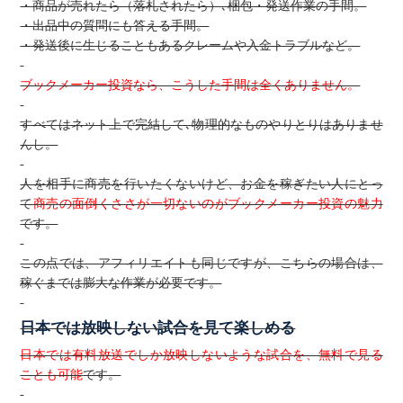
・商品が売れたら（落札されたら）､梱包・発送作業の手間。
・出品中の質問にも答える手間。
・発送後に生じることもあるクレームや入金トラブルなど。
ブックメーカー投資なら、こうした手間は全くありません。
すべてはネット上で完結して､物理的なものやりとりはありませ
んし。
人を相手に商売を行いたくないけど、お金を稼ぎたい人にとっ
て
商売の面倒くささが一切ないのがブックメーカー投資の魅力
です。
この点では、アフィリエイトも同じですが、こちらの場合は、
稼ぐまでは膨大な作業が必要です。
日本では放映しない試合を見て楽しめる
日本では有料放送でしか放映しないような試合を、無料で見る
ことも可能
です。