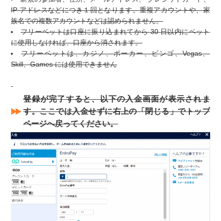
IP アドレスなどにつき１回となります。重複アカウントや、家
族名での複数アカウントなどは認められません。
フリーベットは口座に振り込まれてから 30 日以内にベット
に使用しなければ、口座から消されます。
フリーベットは、カジノ、ポーカー、ビンゴ、Vegas、
Skill、Games には使用できません
登録が完了すると、以下の入金画面が表示されま
す。ここでは入金せずに右上の「閉じる」でトップ
ページへ戻ってください。