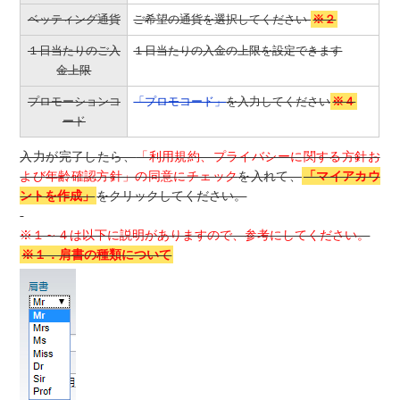
ベッティング通貨
ご希望の通貨を選択してください
※２
１日当たりのご入
１日当たりの入金の上限を設定できます
金上限
プロモーションコ
「プロモコード」
を入力してください
※４
ード
入力が完了したら、
「利用規約、プライバシーに関する方針お
よび年齢確認方針」の同意にチェック
を入れて、
「マイアカウ
ントを作成」
をクリックしてください。
※１～４は以下に説明がありますので、参考にしてください。
※１．肩書の種類について