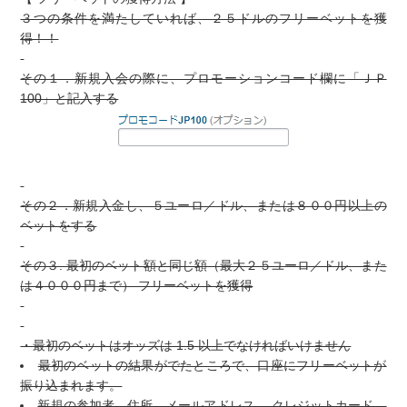
３つの条件を満たしていれば、２５ドルのフリーベットを獲
得！！
その１．新規入会の際に、プロモーションコード欄に「ＪＰ
100」と記入する
その２．新規入金し、５ユーロ／ドル、または８００円以上の
ベットをする
その３. 最初のベット額と同じ額（最大２５ユーロ／ドル、また
は４０００円まで） フリーベットを獲得
・最初のベットはオッズは 1.5 以上でなければいけません
最初のベットの結果がでたところで、口座にフリーベットが
振り込まれます。
新規の参加者、住所、メールアドレス、 クレジットカード、