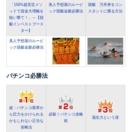
「150%超安定メソ
美人予想屋のルービ
競艇 万舟券をコン
ッドで資金大増幅を
ック競艇金脈必勝法
スタントに獲る方法
狙い撃て！」～【競
艇インベストブース
ター】
美人予想屋のルービ
ック競艇金脈必勝法
パチンコ必勝法
超：パチンコ業界か
ら圧力をかけられる
必殺！パチンコ攻略
蒲生力という漢
かもしれない正当な
術
攻略法