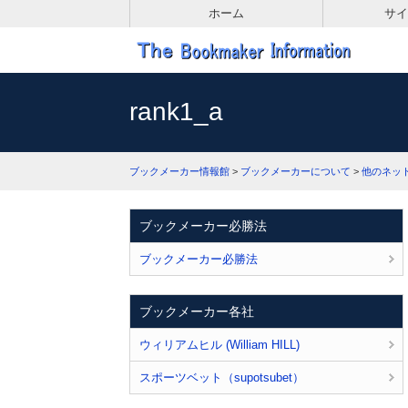
ホーム
サイ
rank1_a
ブックメーカー情報館
>
ブックメーカーについて
>
他のネッ
ブックメーカー必勝法
ブックメーカー必勝法
ブックメーカー各社
ウィリアムヒル (William HILL)
スポーツベット（supotsubet）