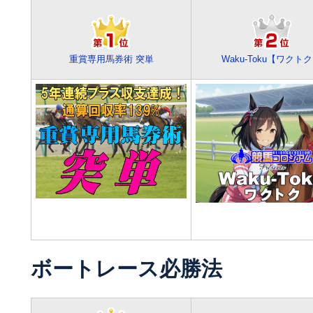
重賞専用馬券術 突単
Waku-Toku【ワクト
ボートレース必勝法