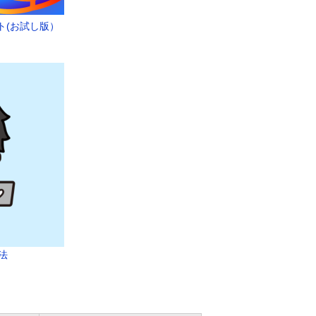
ト(お試し版）
法