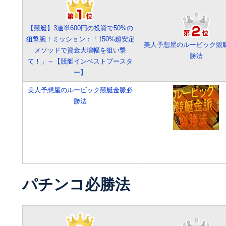
【競艇】3連単600円の投資で50%の
狙撃腕！ミッション：「150%超安定
美人予想屋のルービック競
メソッドで資金大増幅を狙い撃
勝法
て！」～【競艇インベストブースタ
ー】
美人予想屋のルービック競艇金脈必
勝法
パチンコ必勝法