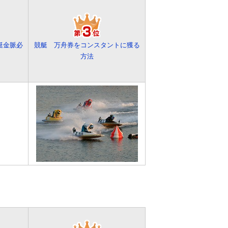
艇金脈必
競艇 万舟券をコンスタントに獲る
方法