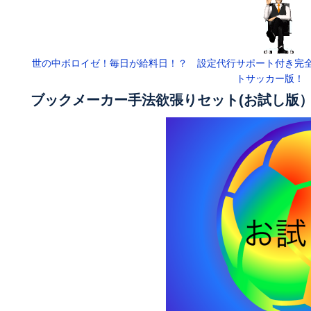
世の中ボロイゼ！毎日が給料日！？ 設定代行サポート付き完
トサッカー版！
ブックメーカー手法欲張りセット(お試し版