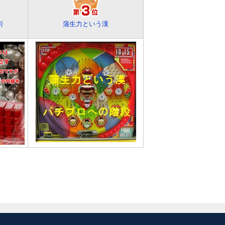
術
蒲生力という漢