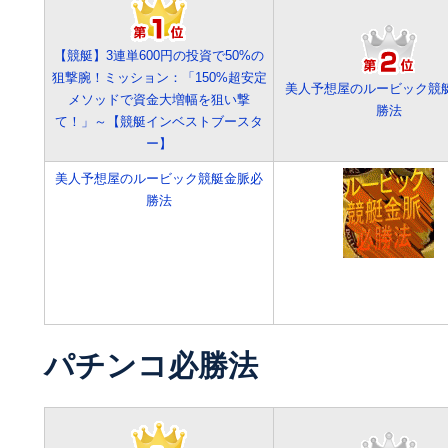
【競艇】3連単600円の投資で50%の
狙撃腕！ミッション：「150%超安定
美人予想屋のルービック競
メソッドで資金大増幅を狙い撃
勝法
て！」～【競艇インベストブースタ
ー】
美人予想屋のルービック競艇金脈必
勝法
パチンコ必勝法