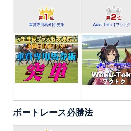
重賞専用馬券術 突単
Waku-Toku【ワクト
ボートレース必勝法