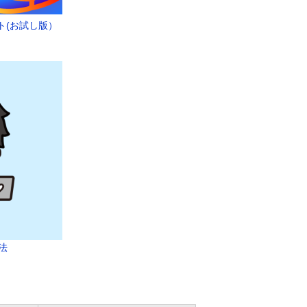
ト(お試し版）
法