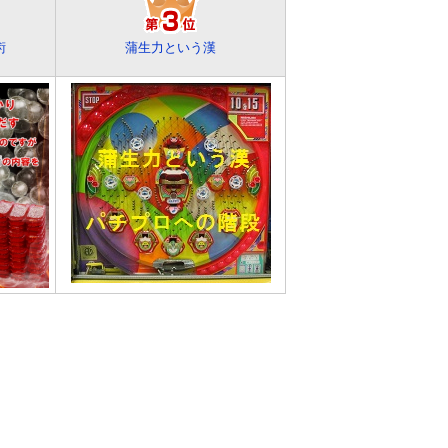
術
蒲生力という漢