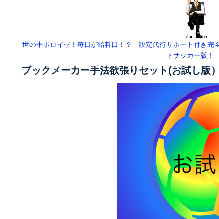
世の中ボロイゼ！毎日が給料日！？ 設定代行サポート付き完
トサッカー版！
ブックメーカー手法欲張りセット(お試し版