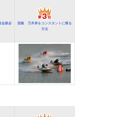
艇金脈必
競艇 万舟券をコンスタントに獲る
方法