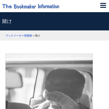
賭け
ブックメーカー情報館
>
賭け